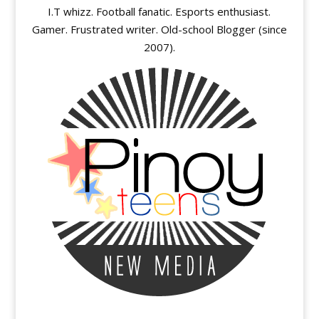
I.T whizz. Football fanatic. Esports enthusiast.
Gamer. Frustrated writer. Old-school Blogger (since
2007).