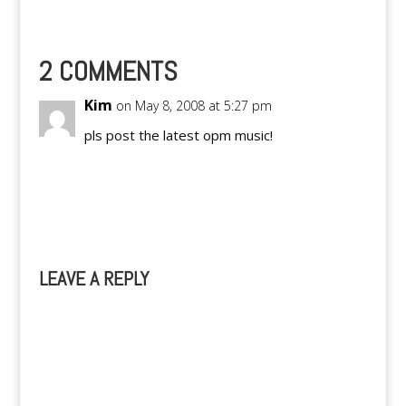
lodged by Montenegro
against Rama for
allegedly circulating
rumors about her two
2 COMMENTS
daughters, Anykka
Allandra Pla Asistio
Kim
on May 8, 2008 at 5:27 pm
(15) and Alyana
Alissandra Pla…
pls post the latest opm music!
Reply
LEAVE A REPLY
A
l
t
e
r