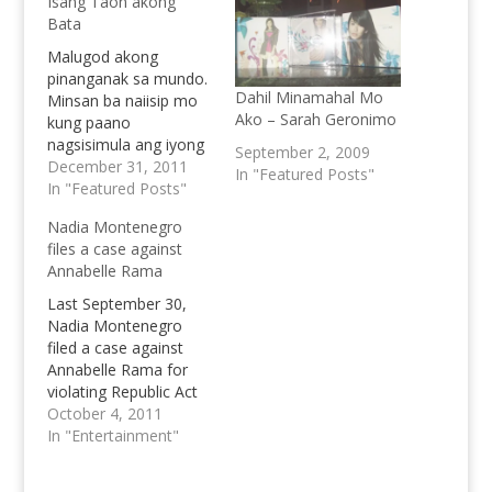
Isang Taon akong
Bata
Malugod akong
pinanganak sa mundo.
Dahil Minamahal Mo
Minsan ba naiisip mo
Ako – Sarah Geronimo
kung paano
nagsisimula ang iyong
September 2, 2009
panaginip? Ang hirap
December 31, 2011
In "Featured Posts"
mamalayan na walang
In "Featured Posts"
malay na ang katawan
Nadia Montenegro
mo. Naaalala mo ba
files a case against
kung paano ka
Annabelle Rama
pinanganak, pinaltan
ng diaper at
Last September 30,
kinayamutan ng mga
Nadia Montenegro
magulang mo noong
filed a case against
iyak ka pa ng iyak dahil
Annabelle Rama for
wala ka…
violating Republic Act
No. 7610 or the Anti-
October 4, 2011
Child Abuse Act.
In "Entertainment"
Another charge of
defamation was also