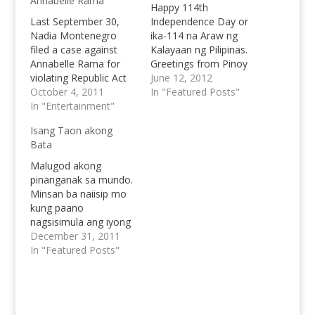
Annabelle Rama
Happy 114th
Last September 30,
Independence Day or
Nadia Montenegro
ika-114 na Araw ng
filed a case against
Kalayaan ng Pilipinas.
Annabelle Rama for
Greetings from Pinoy
violating Republic Act
Teens!
June 12, 2012
No. 7610 or the Anti-
October 4, 2011
In "Featured Posts"
Child Abuse Act.
In "Entertainment"
Another charge of
Isang Taon akong
defamation was also
Bata
lodged by Montenegro
against Rama for
Malugod akong
allegedly circulating
pinanganak sa mundo.
rumors about her two
Minsan ba naiisip mo
daughters, Anykka
kung paano
Allandra Pla Asistio
nagsisimula ang iyong
(15) and Alyana
panaginip? Ang hirap
December 31, 2011
Alissandra Pla…
mamalayan na walang
In "Featured Posts"
malay na ang katawan
mo. Naaalala mo ba
kung paano ka
pinanganak, pinaltan