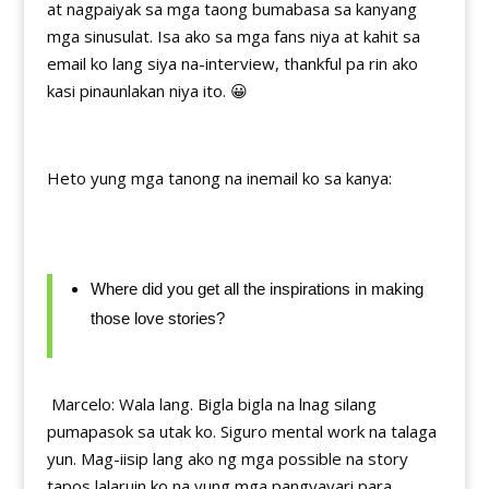
at nagpaiyak sa mga taong bumabasa sa kanyang
mga sinusulat. Isa ako sa mga fans niya at kahit sa
email ko lang siya na-interview, thankful pa rin ako
kasi pinaunlakan niya ito. 😀
Heto yung mga tanong na inemail ko sa kanya:
Where did you get all the inspirations in making
those love stories?
Marcelo: Wala lang. Bigla bigla na lnag silang
pumapasok sa utak ko. Siguro mental work na talaga
yun. Mag-iisip lang ako ng mga possible na story
tapos lalaruin ko na yung mga pangyayari para