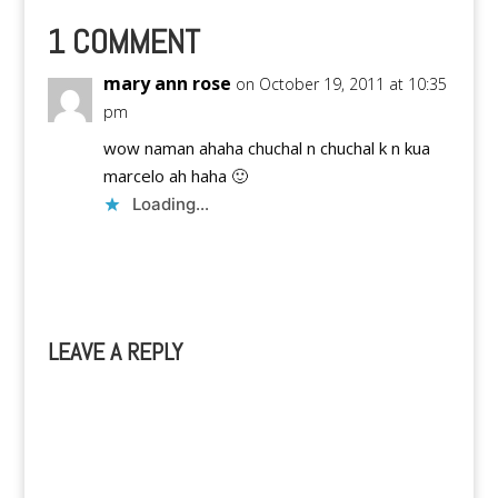
ng diaper at
kinayamutan ng mga
1 COMMENT
magulang mo noong
iyak ka pa ng iyak dahil
mary ann rose
on October 19, 2011 at 10:35
wala ka…
pm
wow naman ahaha chuchal n chuchal k n kua
marcelo ah haha 🙂
Loading...
Reply
LEAVE A REPLY
A
l
t
e