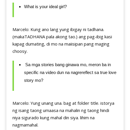
What is your ideal girl?
Marcelo: Kung ano lang yung ibigay ni tadhana.
(makaTADHANA pala akong tao.) ang pag-ibig kasi
kapag dumating, di mo na maiisipan pang maging
choosy.
Sa mga stories bang ginawa mo, meron ba in
specific na video dun na nagrereflect sa true love
story mo?
Marcelo: Yung unang una. bag at folder title. istorya
ng isang taong umaasa na mahalin ng taong hindi
niya sigurado kung mahal din siya. lihim na
nagmamahal.