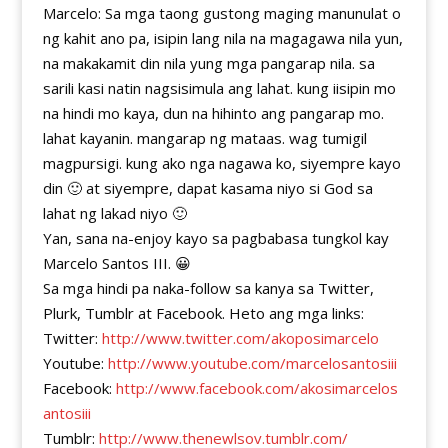
Marcelo: Sa mga taong gustong maging manunulat o
ng kahit ano pa, isipin lang nila na magagawa nila yun,
na makakamit din nila yung mga pangarap nila. sa
sarili kasi natin nagsisimula ang lahat. kung iisipin mo
na hindi mo kaya, dun na hihinto ang pangarap mo.
lahat kayanin. mangarap ng mataas. wag tumigil
magpursigi. kung ako nga nagawa ko, siyempre kayo
din 🙂 at siyempre, dapat kasama niyo si God sa
lahat ng lakad niyo 🙂
Yan, sana na-enjoy kayo sa pagbabasa tungkol kay
Marcelo Santos III. 😀
Sa mga hindi pa naka-follow sa kanya sa Twitter,
Plurk, Tumblr at Facebook. Heto ang mga links:
Twitter:
http://www.twitter.com/akoposimarcelo
Youtube:
http://www.youtube.com/marcelosantosiii
Facebook:
http://www.facebook.com/akosimarcelos
antosiii
Tumblr:
http://www.thenewlsov.tumblr.com/