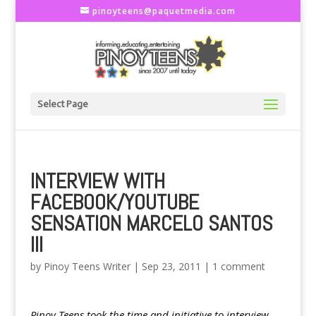
pinoyteens@paquetmedia.com
Select Page
INTERVIEW WITH
FACEBOOK/YOUTUBE
SENSATION MARCELO SANTOS
III
by
Pinoy Teens Writer
|
Sep 23, 2011
|
1 comment
Pinoy Teens took the time and initiative to interview