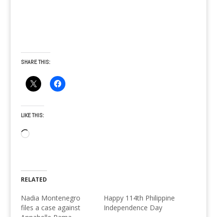
SHARE THIS:
LIKE THIS:
Loading…
RELATED
Nadia Montenegro
Happy 114th Philippine
files a case against
Independence Day