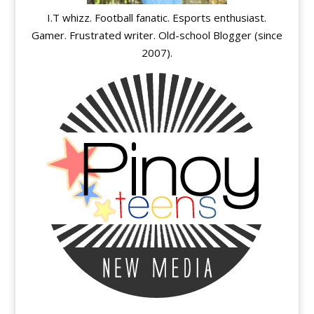
I.T whizz. Football fanatic. Esports enthusiast.
Gamer. Frustrated writer. Old-school Blogger (since
2007).