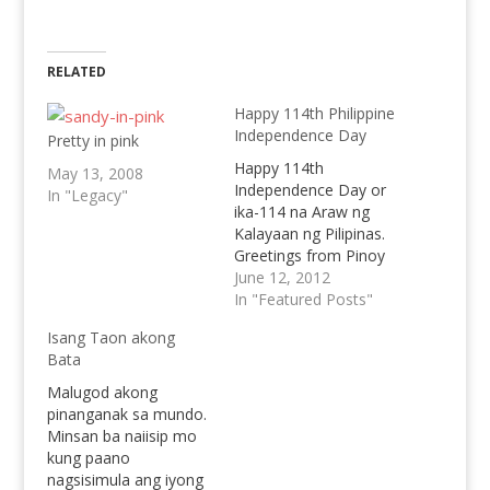
RELATED
Happy 114th Philippine
Independence Day
Pretty in pink
Happy 114th
May 13, 2008
Independence Day or
In "Legacy"
ika-114 na Araw ng
Kalayaan ng Pilipinas.
Greetings from Pinoy
Teens!
June 12, 2012
In "Featured Posts"
Isang Taon akong
Bata
Malugod akong
pinanganak sa mundo.
Minsan ba naiisip mo
kung paano
nagsisimula ang iyong