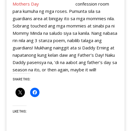
confession room
para kumuha ng mga roses. Pumunta sila sa
guardians area at binigay ito sa mga mommies nila.
Sobrang touched ang mga mommies at sinabi pa ni
Mommy Minda na saludo siya sa kanila. Nang nabasa
rin nila ang 3 stanza poem, nabilib talaga ang
guardians! Mukhang nainggit ata si Daddy Erning at
napatanong kung kelan daw ang Father’s Day! Naku
Daddy pasensya na, ‘di na aabot ang father’s day sa
season na ito, or then again, maybe it will!
SHARE THIS:
LIKE THIS: