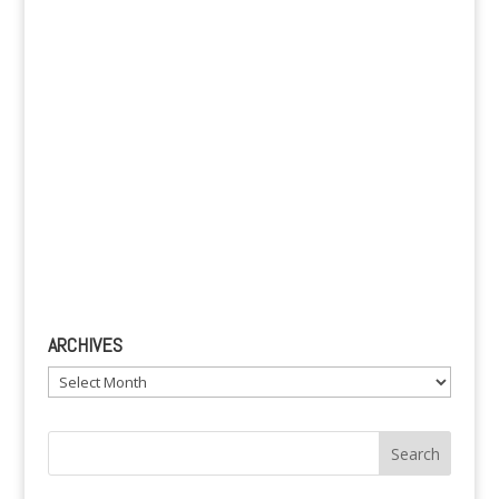
e
:
ARCHIVES
Archives